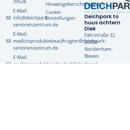
39528
Hinweisgeberschutzgesetz
E-Mail:
Cookie-
Deichpark to
info@deichpark-
Einstellungen
huus achtern
seniorenzentrum.de
Diek
E-Mail:
Fährstraße 32
medizinproduktebeauftragter@deichpark-
26954
seniorenzentrum.de
Nordenham-
Blexen
E-Mail:
medizinproduktesicherheit@deichpark-
seniorenzentrum.de