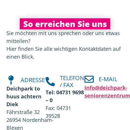
So erreichen Sie uns
Sie möchten mit uns sprechen oder uns etwas
mitteilen?
Hier finden Sie alle wichtigen Kontaktdaten auf
einen Blick.
TELEFON
E-MAIL
ADRESSE
/ FAX
info@deichpark-
Deichpark to
Tel: 04731 9698
seniorenzentrum
huus achtern
– 0
Diek
Fax: 04731
Fährstraße 32
39528
26954 Nordenham-
Blexen