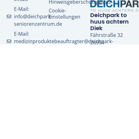
Hinweisgeberschutzgesetz
E-Mail:
Cookie-
Deichpark to
info@deichpark-
Einstellungen
huus achtern
seniorenzentrum.de
Diek
E-Mail:
Fährstraße 32
medizinproduktebeauftragter@deichpark-
26954
seniorenzentrum.de
Nordenham-
Blexen
E-Mail:
medizinproduktesicherheit@deichpark-
seniorenzentrum.de
Ein Seniorenpark der Luehrsen Care Plus Gruppe